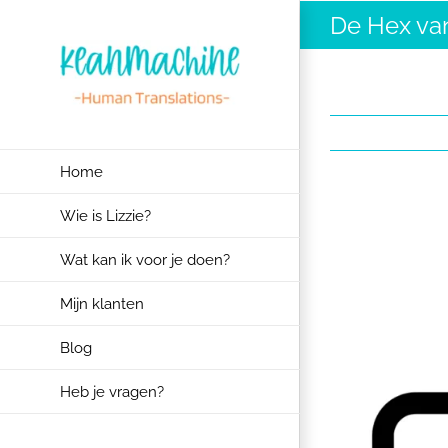
Ga
De Hex van
naar
inhoud
Home
Wie is Lizzie?
View
Larger
Wat kan ik voor je doen?
Image
Mijn klanten
Blog
Heb je vragen?