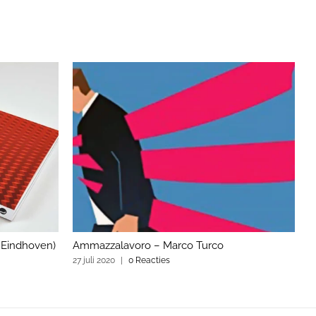
 Eindhoven)
Ammazzalavoro – Marco Turco
U
27 juli 2020
|
0 Reacties
1