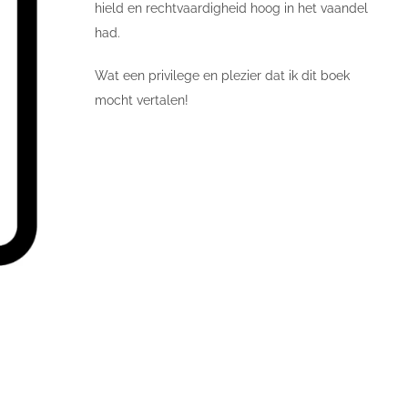
hield en rechtvaardigheid hoog in het vaandel
had.
Wat een privilege en plezier dat ik dit boek
mocht vertalen!