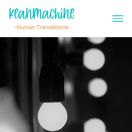
Ga
naar
inhoud